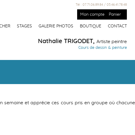
Tél : 07.71.06.89.84 / 05.46.41.78.48
Mon compte
Panier
CHER
STAGES
GALERIE PHOTOS
BOUTIQUE
CONTACT
Nathalie TRIGODET,
Artiste peintre
Cours de dessin & peinture
e en semaine et apprécie ces cours pris en groupe où chacune
Offrir