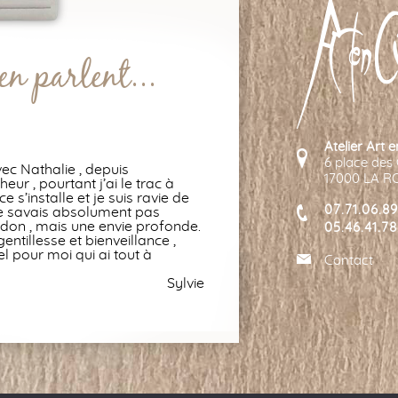
en parlent...
Atelier Art e
6 place des
ec Nathalie , depuis
17000 LA 
ur , pourtant j’ai le trac à
e s’installe et je suis ravie de
07.71.06.89
ne savais absolument pas
n don , mais une envie profonde.
05.46.41.78
entillesse et bienveillance ,
el pour moi qui ai tout à
Contact
Sylvie