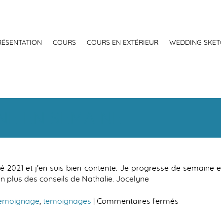
RÉSENTATION
COURS
COURS EN EXTÉRIEUR
WEDDING SKET
NE EN SEMAINE
été 2021 et j’en suis bien contente. Je progresse de semain
n plus des conseils de Nathalie. Jocelyne
sur
emoignage
,
temoignages
|
Commentaires fermés
Je
progresse