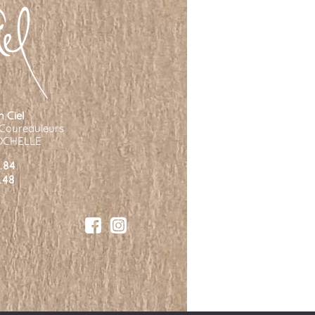
n Ciel
 Coureauleurs
ROCHELLE
.84
.48