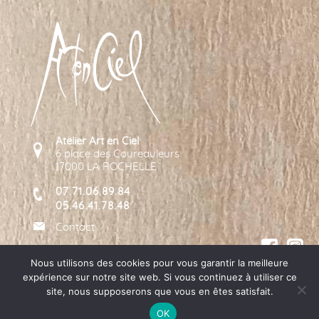
Atelier Art en Ciel
6 place des Coureauleurs
17000 LA ROCHELLE
07.71.06.89.84
05.46.41.78.48
Contact
Nous utilisons des cookies pour vous garantir la meilleure
expérience sur notre site web. Si vous continuez à utiliser ce
site, nous supposerons que vous en êtes satisfait.
© Copyright 2021 - Tous droits réservés -
Politique de
confidentialité
-
CGV
-
Mentions légales
-
Réalisation :
OK