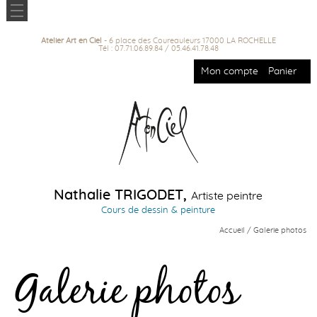
Atelier Art en Ciel
- 6 place des Coureauleurs 17000 LA ROCHELLE
Tél : 07.71.06.89.84 / 05.46.41.78.48
Mon compte
Panier
Nathalie TRIGODET,
Artiste peintre
Cours de dessin & peinture
Accueil
/ Galerie photos
Galerie photos