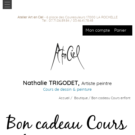
Atelier Art en Ciel
- 6 place des Coureauleurs 17000 LA ROCHELLE
Tél : 07.71.06.89.84 / 05.46.41.78.48
Mon compte
Panier
Nathalie TRIGODET,
Artiste peintre
Cours de dessin & peinture
Accueil
/
Boutique
/ Bon cadeau Cours enfant
Bon cadeau Cours