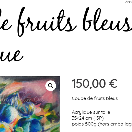
Accu
e fruits bleu
ue
150,00
€
Coupe de fruits bleus
Acrylique sur toile
35×24 cm ( 5P)
poids 500g (hors emballag