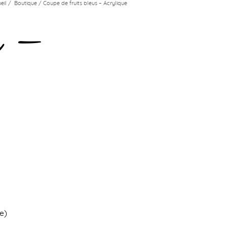
eil
/
Boutique
/ Coupe de fruits bleus – Acrylique
s –
e)