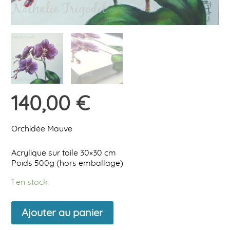
140,00
€
Orchidée Mauve
Acrylique sur toile 30×30 cm
Poids 500g (hors emballage)
1 en stock
quantité
Ajouter au panier
de
Orchidée
Mauve