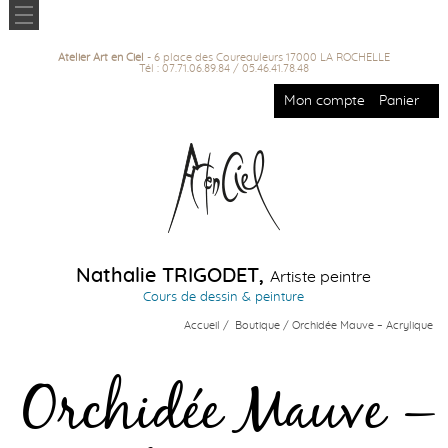
Atelier Art en Ciel
- 6 place des Coureauleurs 17000 LA ROCHELLE
Tél : 07.71.06.89.84 / 05.46.41.78.48
Mon compte
Panier
Nathalie TRIGODET,
Artiste peintre
Cours de dessin & peinture
Accueil
/
Boutique
/ Orchidée Mauve – Acrylique
Orchidée Mauve –