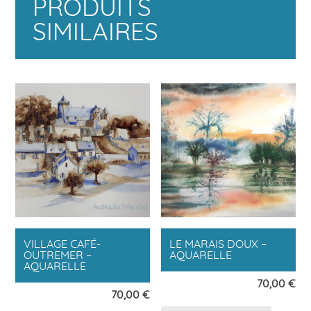
PRODUITS
SIMILAIRES
VILLAGE CAFÉ-
LE MARAIS DOUX –
OUTREMER –
AQUARELLE
AQUARELLE
70,00
€
70,00
€