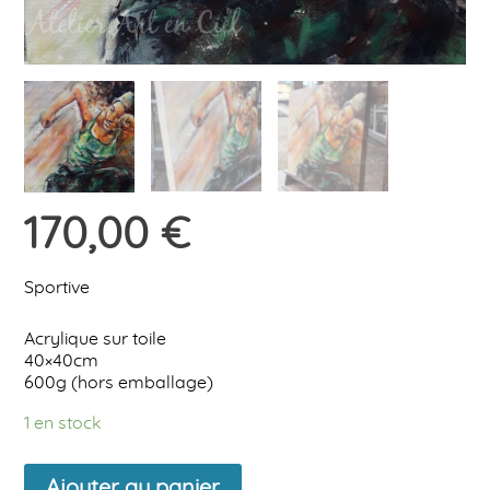
170,00
€
Sportive
Acrylique sur toile
40×40cm
600g (hors emballage)
1 en stock
quantité
Ajouter au panier
de