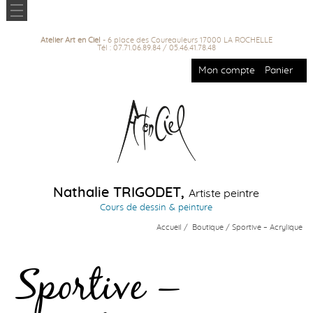
Atelier Art en Ciel
- 6 place des Coureauleurs 17000 LA ROCHELLE
Tél : 07.71.06.89.84 / 05.46.41.78.48
Mon compte
Panier
Nathalie TRIGODET,
Artiste peintre
Cours de dessin & peinture
Accueil
/
Boutique
/ Sportive – Acrylique
Sportive –